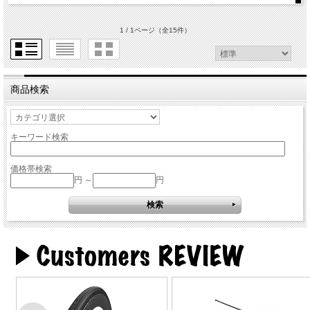
1 / 1ページ
（全15件）
商品検索
キーワード検索
価格帯検索
円 ～
円