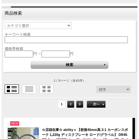
商品検索
キーワード検索
価格帯検索
円 ～
円
1 / 3ページ
（全42件）
1
2
3
次へ
NEW
☆店頭在庫☆ ability c 【前後45mm高 2:1 カーボンスポ
ーク 1,220g ディスクブレーキ ロード/グラベル】 DR45