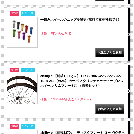
NEW
PICK UP
手組みホイールのニップル変更 (無料で変更可能です)
価格： 0円(税込 0円)
NEW
PICK UP
ability c 【前後1,190g～】 DR30/38/40/45/50/55/60/65
TL-R 2:1 【W26】 カーボン クリンチャー/チューブレス
ホイール リムブレーキ用 （前後セット）
価格： 136,364円(税込 150,000円)
NEW
PICK UP
ability c 【前後1270g～ ディスクブレーキ ロード/グラベ