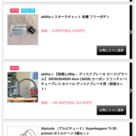
NEW
PICK UP
ability c スターラチェット 各種 フリーボディ
価格： 8,000円(税込 8,800円)
NEW
ability c 【前後1,180g～ ディスクブレーキ ロード/グラベ
ル】 DR30/35/45/50 Aero (30/28) カーボン クリンチャー/
チューブレス ホイール ディスクブレーキ用（前後セッ
ト）
価格： 146,364円(税込 161,000円)
Alpitude （アルピチュード）Superleggero TI-3D
printed ボトルケージ 2個セット