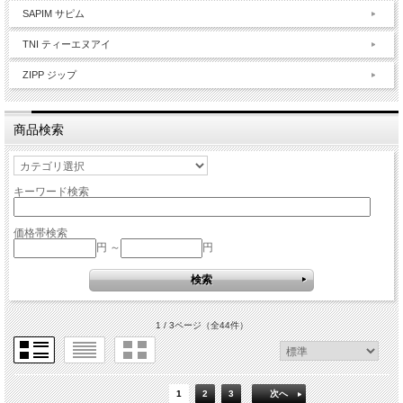
SAPIM サピム
TNI ティーエヌアイ
ZIPP ジップ
商品検索
キーワード検索
価格帯検索
円 ～
円
1 / 3ページ
（全44件）
1
2
3
次へ