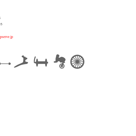
1
45
pserve.jp