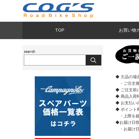
TOP
お買い物
◆ 欠品の
・ご注文後
◆ ご注文前
◆ 商品入
◆ お支払
◆ ポイント
・上限を超
◆お届け日
・お届け日