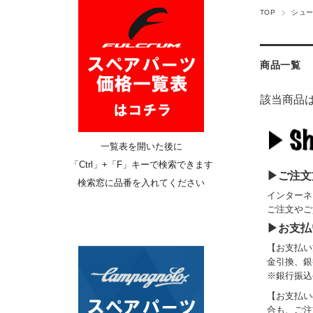
TOP
シュ
商品一覧
該当商品
一覧表を開いた後に
「
Ctrl
」+「F」キーで検索できます
▶ご注文
検索窓に品番を入れてください
インターネ
ご注文やご
▶お支払
【お支払い
金引換、銀
※銀行振込
【お支払い
合も、ご注