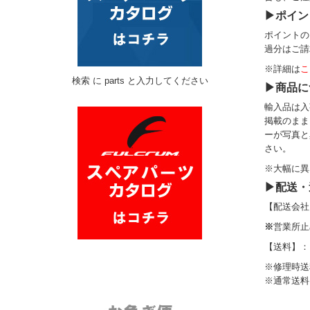
▶ポイン
ポイントの
過分はご請
※詳細は
こ
検索 に parts と入力してください
▶商品に
輸入品は入
掲載のまま
ーが写真と
さい。
※大幅に異
▶配送・
【配送会社
※
営業所止
【送料】：
※修理時送
※通常送料