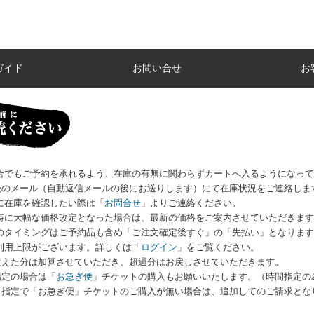
ガイド
お問い合せ
お
場合でもご予約を承れるよう、在庫の有無に関わらずカートへ入るようになっ
のメール（自動返信メールの後にお送りします）にて在庫状況をご連絡しま
に在庫を確認したい際は
「
お問合せ
」
よりご連絡ください。
荷時に大幅な価格改定となった場合は、最新の価格をご案内させていただきま
いのタイミングはご予約品も含め「ご注文確定後すぐ」の「先払い」となりま
利用上限がございます。詳しくは
「
ログイン
」
をご覧ください。
えた分は加算させていただき、超過分はお戻しさせていただきます。
指定の場合は「
お急ぎ便
」チケットの購入もお願いいたします。（時間指定の
指定で「お急ぎ便」チケットのご購入が無い場合は、追加してのご請求とな