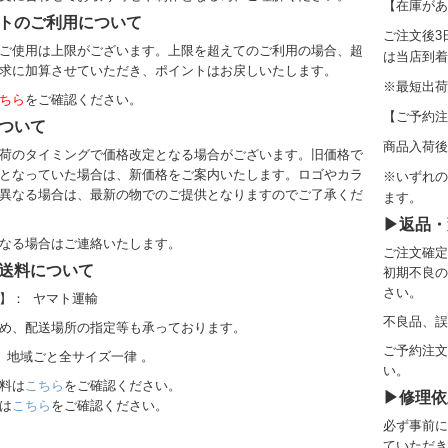
【在庫があ
トのご利用について
ご注文後3
ご使用は上限がございます。上限を超えてのご利用の場合、超
は当店到着
求に加算させていただき、ポイントはお戻しいたします。
※
最短出荷
ちら
をご確認ください。
【ご予約注
ついて
商品入荷後
荷のタイミングで価格改定となる場合がございます。旧価格で
となっていた場合は、新価格をご案内いたします。ロゴやカラ
※いずれの
異なる場合は、最新の物でのご提供となりますのでご了承くだ
ます。
▶返品・
なる場合はご連絡いたします。
ご注文確定
送料について
初期不良の
さい。
】： ヤマト運輸
不良品、誤
め、配送場所の指定等も承っております。
ご予約注文
 地域ごと全サイズ一律 。
い。
料
は
こちら
をご確認ください。
▶修理依
は
こちら
をご確認ください。
必ず事前に
ていただき