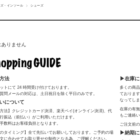
ーズ・インソール
シューズ
はありません
方法
▶在庫に
ットにて 24 時間受け付けております。
多くの商品
質問メールの対応は、土日祝日を除く平日のみです。
ております
なってしま
いについて
在庫の有無
方法】クレジットカード決済、楽天ペイ(オンライン決済)、代
もご連絡い
行振込（前払い）がご利用いただけます。
手数料はお客様負担となります。
ご注文前の
のタイミング】全て先払いでお願いしております。ご予約の場
▶納期に
文に合わせてお取り寄せや制作となる為、ご理解ください。