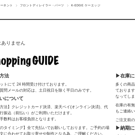
ポーネント
フロントディレイラー・パーツ
K-EDGE ケーエッジ
はありません
方法
▶在庫に
ットにて 24 時間受け付けております。
多くの商品
質問メールの対応は、土日祝日を除く平日のみです。
ております
なってしま
いについて
在庫の有無
方法】クレジットカード決済、楽天ペイ(オンライン決済)、代
もご連絡い
行振込（前払い）がご利用いただけます。
手数料はお客様負担となります。
ご注文前の
のタイミング】全て先払いでお願いしております。ご予約の場
▶納期に
文に合わせてお取り寄せや制作となる為、ご理解ください。