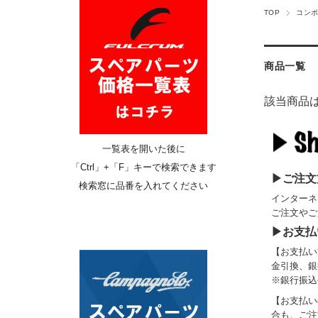
TOP
コン
商品一覧
該当商品
一覧表を開いた後に
「
Ctrl
」+「F」キーで検索できます
▶ご注文
検索窓に品番を入れてください
インターネ
ご注文やご
▶お支払
【お支払い
金引換、銀
※銀行振込
【お支払い
合も、ご注