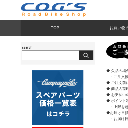
TOP
お買い物
◆ 欠品の
・ご注文後
◆ ご注文前
◆ 商品入
◆ お支払
◆ ポイント
・上限を超
◆お届け日
・お届け日