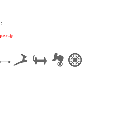
1
45
pserve.jp