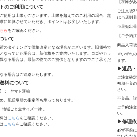
【在庫があ
トのご利用について
ご注文後3
ご使用は上限がございます。上限を超えてのご利用の場合、超
は当店到着
求に加算させていただき、ポイントはお戻しいたします。
※
最短出荷
ちら
をご確認ください。
【ご予約注
ついて
商品入荷後
荷のタイミングで価格改定となる場合がございます。旧価格で
となっていた場合は、新価格をご案内いたします。ロゴやカラ
※いずれの
異なる場合は、最新の物でのご提供となりますのでご了承くだ
ます。
▶返品・
なる場合はご連絡いたします。
ご注文確定
送料について
初期不良の
さい。
】： ヤマト運輸
不良品、誤
め、配送場所の指定等も承っております。
ご予約注文
 地域ごと全サイズ一律 。
い。
料
は
こちら
をご確認ください。
▶修理依
は
こちら
をご確認ください。
必ず事前に
ていただき