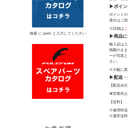
▶ポイン
ポイントの
過分はご請
※詳細は
こ
検索 に parts と入力してください
▶商品に
輸入品は入
掲載のまま
ーが写真と
さい。
※大幅に異
▶配送・
【配送会社
※
営業所止
【送料】：
※修理時送
※通常送料