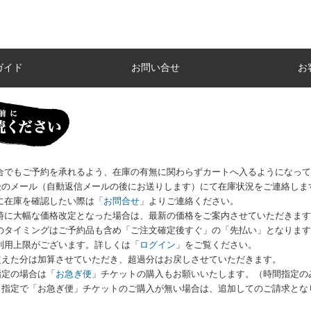
ガイド
お問い合せ
お
場合でもご予約を承れるよう、在庫の有無に関わらずカートへ入るようになっ
のメール（自動返信メールの後にお送りします）にて在庫状況をご連絡しま
に在庫を確認したい際は
「
お問合せ
」
よりご連絡ください。
荷時に大幅な価格改定となった場合は、最新の価格をご案内させていただきま
いのタイミングはご予約品も含め「ご注文確定後すぐ」の「先払い」となりま
利用上限がございます。詳しくは
「
ログイン
」
をご覧ください。
えた分は加算させていただき、超過分はお戻しさせていただきます。
指定の場合は「
お急ぎ便
」チケットの購入もお願いいたします。（時間指定の
指定で「お急ぎ便」チケットのご購入が無い場合は、追加してのご請求とな