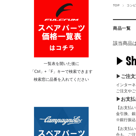
TOP
コン
商品一覧
該当商品
一覧表を開いた後に
「
Ctrl
」+「F」キーで検索できます
▶ご注文
検索窓に品番を入れてください
インターネ
ご注文やご
▶お支払
【お支払い
金引換、銀
※銀行振込
【お支払い
合も、ご注