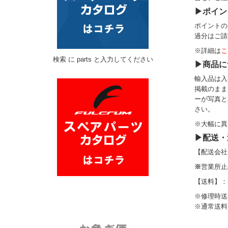
▶ポイン
ポイントの
過分はご請
※詳細は
こ
検索 に parts と入力してください
▶商品に
輸入品は入
掲載のまま
ーが写真と
さい。
※大幅に異
▶配送・
【配送会社
※
営業所止
【送料】：
※修理時送
※通常送料