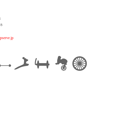
1
45
pserve.jp