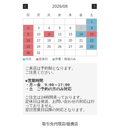
2026/08
日
月
火
水
木
金
土
1
2
3
4
5
6
7
8
9
10
11
12
13
14
15
16
17
18
19
20
21
22
23
24
25
26
27
28
29
30
31
■
■
■
今日
定休日
作業・発送のみ
ご来店は予約制となります。
ご注意ください。
◆営業時間
・月～金 9:00～17:00
・土 ご予約の方のみ対応
ご注文は24時間承っております。
定休日は発送、お問い合わせの対応は行
っておりません。
翌日営業日以降の対応となります。
取引先代理店/提携店