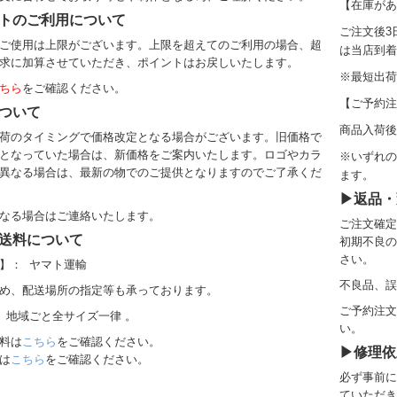
【在庫があ
トのご利用について
ご注文後3
ご使用は上限がございます。上限を超えてのご利用の場合、超
は当店到着
求に加算させていただき、ポイントはお戻しいたします。
※
最短出荷
ちら
をご確認ください。
【ご予約注
ついて
商品入荷後
荷のタイミングで価格改定となる場合がございます。旧価格で
となっていた場合は、新価格をご案内いたします。ロゴやカラ
※いずれの
異なる場合は、最新の物でのご提供となりますのでご了承くだ
ます。
▶返品・
なる場合はご連絡いたします。
ご注文確定
送料について
初期不良の
さい。
】： ヤマト運輸
不良品、誤
め、配送場所の指定等も承っております。
ご予約注文
 地域ごと全サイズ一律 。
い。
料
は
こちら
をご確認ください。
▶修理依
は
こちら
をご確認ください。
必ず事前に
ていただき