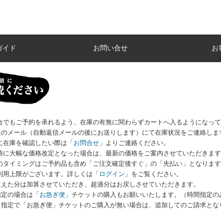
ガイド
お問い合せ
お
場合でもご予約を承れるよう、在庫の有無に関わらずカートへ入るようになっ
のメール（自動返信メールの後にお送りします）にて在庫状況をご連絡しま
に在庫を確認したい際は
「
お問合せ
」
よりご連絡ください。
荷時に大幅な価格改定となった場合は、最新の価格をご案内させていただきま
いのタイミングはご予約品も含め「ご注文確定後すぐ」の「先払い」となりま
利用上限がございます。詳しくは
「
ログイン
」
をご覧ください。
えた分は加算させていただき、超過分はお戻しさせていただきます。
指定の場合は「
お急ぎ便
」チケットの購入もお願いいたします。（時間指定の
指定で「お急ぎ便」チケットのご購入が無い場合は、追加してのご請求とな