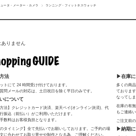
ピュータ・メーター・カメラ
ランニング・フィットネスウォッチ
はありません
方法
▶在庫に
ットにて 24 時間受け付けております。
多くの商品
質問メールの対応は、土日祝日を除く平日のみです。
ております
なってしま
いについて
在庫の有無
方法】クレジットカード決済、楽天ペイ(オンライン決済)、代
もご連絡い
行振込（前払い）がご利用いただけます。
手数料はお客様負担となります。
ご注文前の
のタイミング】全て先払いでお願いしております。ご予約の場
▶納期に
文に合わせてお取り寄せや制作となる為、ご理解ください。