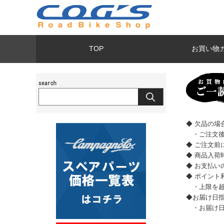
TOP
お買い物
◆ 欠品の
・ご注文後
◆ ご注文前
◆ 商品入
◆ お支払
◆ ポイント
・上限を超
◆お届け日
・お届け日