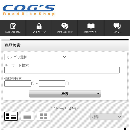
商品検索
キーワード検索
価格帯検索
円 ～
円
1 / 1ページ
（全9件）