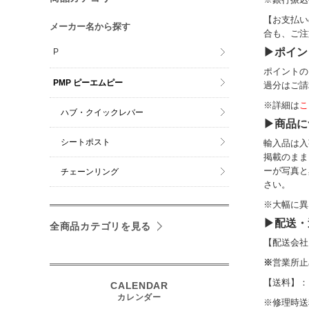
【お支払い
メーカー名から探す
合も、ご注
▶ポイン
P
ポイントの
PMP ピーエムピー
過分はご請
※詳細は
こ
ハブ・クイックレバー
▶商品に
シートポスト
輸入品は入
掲載のまま
ーが写真と
チェーンリング
さい。
※大幅に異
▶配送・
全商品カテゴリを見る
【配送会社
※
営業所止
【送料】：
※修理時送