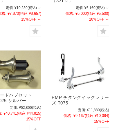
～）
（33T～）
定価:
¥10,230
(税込)
～
定価:
¥6,160
(税込)
～
価格:
¥7,870
(税込 ¥8,657)
価格:
¥5,000
(税込 ¥5,500)
15%OFF
～
10%OFF
～
ロードハブセット
PMP チタンクイックレリー
K025 シルバー
ズ T075
定価:
¥52,800
(税込)
定価:
¥11,880
(税込)
:
¥40,741
(税込 ¥44,815)
価格:
¥9,167
(税込 ¥10,084)
15%OFF
15%OFF