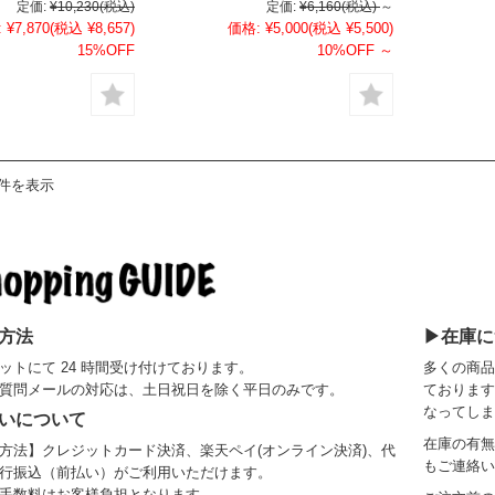
定価:
¥10,230
(税込)
定価:
¥6,160
(税込)
～
:
¥7,870
(税込 ¥8,657)
価格:
¥5,000
(税込 ¥5,500)
15%OFF
10%OFF
～
8件を表示
方法
▶在庫に
ットにて 24 時間受け付けております。
多くの商品
質問メールの対応は、土日祝日を除く平日のみです。
ております
なってしま
いについて
在庫の有無
方法】クレジットカード決済、楽天ペイ(オンライン決済)、代
もご連絡い
行振込（前払い）がご利用いただけます。
手数料はお客様負担となります。