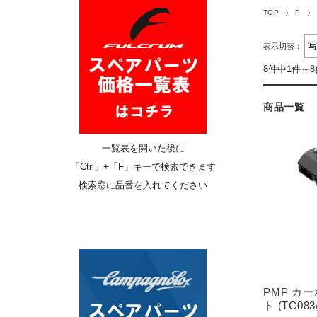
TOP
P
表示切替：
8件中1件～
商品一覧
一覧表を開いた後に
「
Ctrl
」+「F」キーで検索できます
検索窓に品番を入れてください
PMP カ
ト (TC083