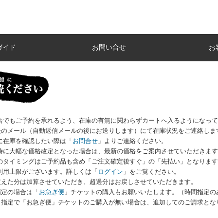
ガイド
お問い合せ
お
場合でもご予約を承れるよう、在庫の有無に関わらずカートへ入るようになっ
のメール（自動返信メールの後にお送りします）にて在庫状況をご連絡しま
に在庫を確認したい際は
「
お問合せ
」
よりご連絡ください。
荷時に大幅な価格改定となった場合は、最新の価格をご案内させていただきま
いのタイミングはご予約品も含め「ご注文確定後すぐ」の「先払い」となりま
利用上限がございます。詳しくは
「
ログイン
」
をご覧ください。
えた分は加算させていただき、超過分はお戻しさせていただきます。
指定の場合は「
お急ぎ便
」チケットの購入もお願いいたします。（時間指定の
指定で「お急ぎ便」チケットのご購入が無い場合は、追加してのご請求とな