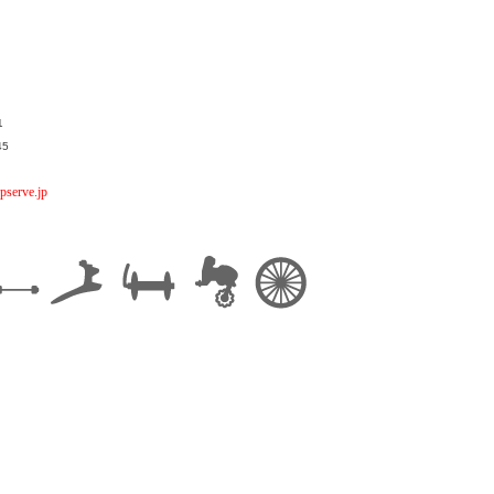
1
45
pserve.jp