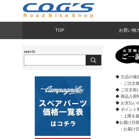
TOP
お買い物
◆ 欠品の
・ご注文後
◆ ご注文前
◆ 商品入
◆ お支払
◆ ポイント
・上限を超
◆お届け日
・お届け日