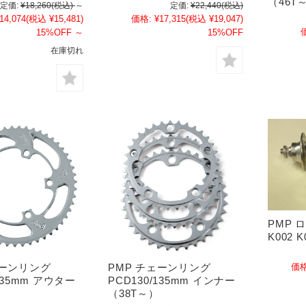
（46T
定価:
¥18,260
(税込)
～
定価:
¥22,440
(税込)
14,074
(税込 ¥15,481)
価格:
¥17,315
(税込 ¥19,047)
15%OFF
～
15%OFF
在庫切れ
PMP 
K002 
価格
ェーンリング
PMP チェーンリング
/135mm アウター
PCD130/135mm インナー
（38T～）