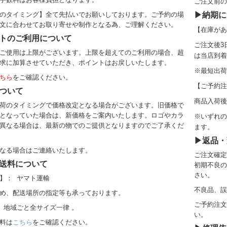
ご注文前の
のタイミング】全て先払いでお願いしております。ご予約の場
▶納期に
文に合わせてお取り寄せや制作となる為、ご理解ください。
【在庫があ
トのご利用について
ご注文後3
ご使用は上限がございます。上限を超えてのご利用の場合、超
は当店到着
求に加算させていただき、ポイントはお戻しいたします。
※
最短出荷
ちら
をご確認ください。
【ご予約注
ついて
商品入荷後
荷のタイミングで価格改定となる場合がございます。旧価格で
となっていた場合は、新価格をご案内いたします。ロゴやカラ
※いずれの
異なる場合は、最新の物でのご提供となりますのでご了承くだ
ます。
▶返品・
なる場合はご連絡いたします。
ご注文確定
送料について
初期不良の
さい。
】： ヤマト運輸
不良品、誤
め、配送場所の指定等も承っております。
ご予約注文
 地域ごと全サイズ一律 。
い。
料
は
こちら
をご確認ください。