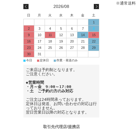
※通常送料
2026/08
日
月
火
水
木
金
土
1
2
3
4
5
6
7
8
9
10
11
12
13
14
15
16
17
18
19
20
21
22
23
24
25
26
27
28
29
30
31
■
■
■
今日
定休日
作業・発送のみ
ご来店は予約制となります。
ご注意ください。
◆営業時間
・月～金 9:00～17:00
・土 ご予約の方のみ対応
ご注文は24時間承っております。
定休日は発送、お問い合わせの対応は行
っておりません。
翌日営業日以降の対応となります。
取引先代理店/提携店