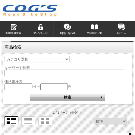
商品検索
キーワード検索
価格帯検索
円 ～
円
1 / 1ページ
（全6件）