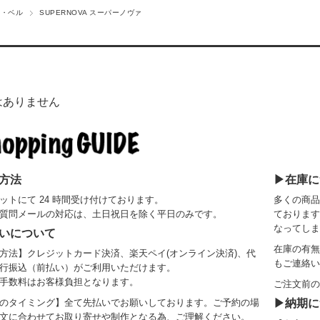
ト・ベル
SUPERNOVA スーパーノヴァ
はありません
方法
▶在庫に
ットにて 24 時間受け付けております。
多くの商品
質問メールの対応は、土日祝日を除く平日のみです。
ております
なってしま
いについて
在庫の有無
方法】クレジットカード決済、楽天ペイ(オンライン決済)、代
もご連絡い
行振込（前払い）がご利用いただけます。
手数料はお客様負担となります。
ご注文前の
のタイミング】全て先払いでお願いしております。ご予約の場
▶納期に
文に合わせてお取り寄せや制作となる為、ご理解ください。