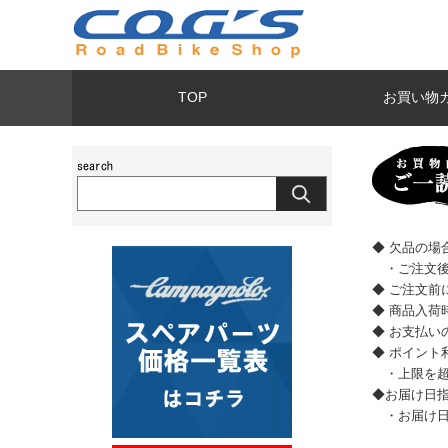
TOP
お買い物
◆ 欠品の
・ご注文後
◆ ご注文前
◆ 商品入
◆ お支払
◆ ポイント
・上限を超
◆お届け日
・お届け日