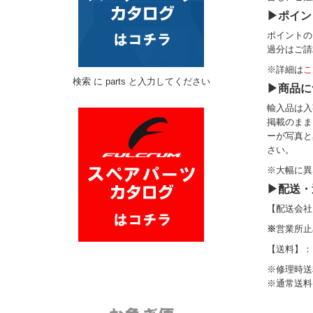
▶ポイン
ポイントの
過分はご請
※詳細は
こ
検索 に parts と入力してください
▶商品に
輸入品は入
掲載のまま
ーが写真と
さい。
※大幅に異
▶配送・
【配送会社
※
営業所止
【送料】：
※修理時送
※通常送料