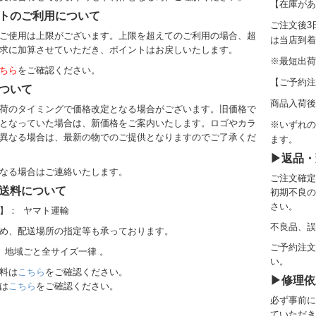
【在庫があ
トのご利用について
ご注文後3
ご使用は上限がございます。上限を超えてのご利用の場合、超
は当店到着
求に加算させていただき、ポイントはお戻しいたします。
※
最短出荷
ちら
をご確認ください。
【ご予約注
ついて
商品入荷後
荷のタイミングで価格改定となる場合がございます。旧価格で
となっていた場合は、新価格をご案内いたします。ロゴやカラ
※いずれの
異なる場合は、最新の物でのご提供となりますのでご了承くだ
ます。
▶返品・
なる場合はご連絡いたします。
ご注文確定
送料について
初期不良の
さい。
】： ヤマト運輸
不良品、誤
め、配送場所の指定等も承っております。
ご予約注文
 地域ごと全サイズ一律 。
い。
料
は
こちら
をご確認ください。
▶修理依
は
こちら
をご確認ください。
必ず事前に
ていただき