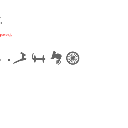
1
45
pserve.jp