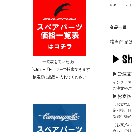
TOP
ライ
商品一覧
該当商品
一覧表を開いた後に
「
Ctrl
」+「F」キーで検索できます
▶ご注文
検索窓に品番を入れてください
インターネ
ご注文やご
▶お支払
【お支払い
金引換、銀
※銀行振込
【お支払い
合も、ご注