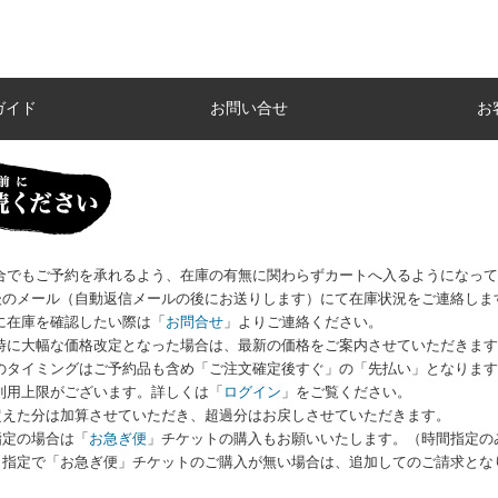
ガイド
お問い合せ
お
場合でもご予約を承れるよう、在庫の有無に関わらずカートへ入るようになっ
のメール（自動返信メールの後にお送りします）にて在庫状況をご連絡しま
に在庫を確認したい際は
「
お問合せ
」
よりご連絡ください。
荷時に大幅な価格改定となった場合は、最新の価格をご案内させていただきま
いのタイミングはご予約品も含め「ご注文確定後すぐ」の「先払い」となりま
利用上限がございます。詳しくは
「
ログイン
」
をご覧ください。
えた分は加算させていただき、超過分はお戻しさせていただきます。
指定の場合は「
お急ぎ便
」チケットの購入もお願いいたします。（時間指定の
指定で「お急ぎ便」チケットのご購入が無い場合は、追加してのご請求とな