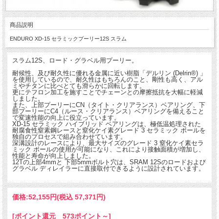
商品説明
ENDURO XD-15 セラミックプーリー12S スラム
スラム12S、ロード・グラベル用プーリー。
耐候性、及び耐久性に優れる金属に近い樹脂「デルリン (Delrin®) 」
を使用しているので、耐久性はもちろんのこと、剛性も高く、アル
ミやチタンに比べとても滑らかに回転します。
更にテフロン加工を施すことでチェーンとの摩擦抵抗を大幅に軽減
しました。
また、上部プーリーにCN（タイト・クリアランス）ベアリング、下
部プーリーにC4（ルース・クリアランス）ベアリングを備えること
で変速性能の向上に役立っています。
XD-15 セラミック ハイブリッド ベアリングは、極低温処理された
耐腐食性窒素鋼レースと窒化ケイ素グレード 3 セラミック ボールを
独自のプロセスで組み合わせています。
深溝設計のレースにより、最大サイズのグレード 3 窒化ケイ素セラ
ミック ボールの使用が可能になり、これにより接触面積が増加し、
性能と寿命が向上しました。
12Tの上部4mmと 下部5mmボルト穴は、SRAM 12Sのロードおよび
グラベル ディレイラーに直接取付できるように設計されています。
価格:
52,155円
(税込 57,371円)
[ポイント還元 573ポイント～]