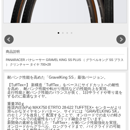
商品説明
PANARACER パナレーサー GRAVEL KING SS PLUS （ グラベルキング SS プラス
） クリンチャー タイヤ 700×28
耐パンク性能を高めた「GravelKing SS」最強バージョン。
【TuffTex+】 新構造「TuffTex」をベースにサイドカットへの耐性
を高め 、耐パンク性能や転がり抵抗などの性能向上を実現。
走行性能と耐パンク性能のバランスが良く、1日中ライドや寄り道を
するのに最適なタイヤ。
重量350ｇ
推奨内圧(kPa) MAX750 ETRTO 28-622 TUFFTEX+ センターがより
滑らかなダイヤモンドパターン、サイドには『GRAVELKING SK』
のセミノブを改良して 配置することで、オンロードでの走りの軽さ
とグラベルでの走破性をハイブリッド融合させています。
新開発の素材を採用した「TuffTex+」が耐パンク性能強化を実現。
オンロードからグラベル、ロングライドまで、バイクライドの可能