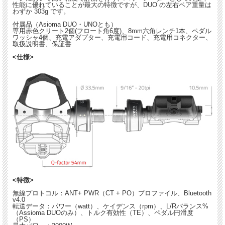
性能に優れていることが最大の特徴ですが、DUO の左右ペア重量は
わずか 303g です。
付属品（Asioma DUO・UNOとも）
専用赤色クリート2個(フロート角6度)、8mm六角レンチ1本、ペダル
ワッシャ4個、充電アダプター、充電用コード、充電用コネクター、
取扱説明書、保証書
<仕様>
<特徴>
無線プロトコル：ANT+ PWR（CT + PO）プロファイル、Bluetooth
v4.0
転送データ：パワー（watt）、ケイデンス（rpm）、L/Rバランス%
（Assioma DUOのみ）、トルク有効性（TE）、ペダル円滑度
（PS）