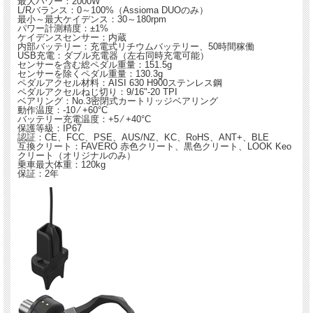
最大パワー：2000W
L/Rバランス：0～100%（Assioma DUOのみ）
最小～最大ケイデンス：30～180rpm
パワー計測精度：±1%
ケイデンスセンサー：内蔵
内部バッテリー：充電式リチウムバッテリー、50時間稼働
USB充電：ダブル充電器（左右同時充電可能）
センサーを含む総ペダル重量：151.5g
センサーを除くペダル重量：130.3g
ペダルアクセル材料：AISI 630 H900ステンレス鋼
ペダルアクセルねじ切り：9/16"-20 TPI
ベアリング：No.3密閉式カートリッジベアリング
動作温度：-10 ⁄ +60°C
バッテリー充電温度：+5 ⁄ +40°C
保護等級：IP67
認証：CE、FCC、PSE、AUS/NZ、KC、RoHS、ANT+、BLE
互換クリート：FAVERO 赤色クリート、黒色クリート、LOOK Keo
クリート（オリジナルのみ）
乗車最大体重：120kg
保証：2年