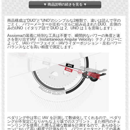
▼ 商品説明の続きを見る ▼
商品構成は“DUO”と“UNO”のシンプルな2種類で、違いは読んで字の
ごとく、パワーメーターが左右ペダルに組み込まれたDUO、左側の
みのUNO（イタリア語で DUO は 2、UNO は 1 を意味します）。
Assiomaの装着に特別な工具は不要で、瞬間的なパワーの角度と速
さを割り出すIAV（Instantaneous Angular Velocity）テクノロジーに
よって、IAVパワーフェイズ・IAVライダーポジション・左右パワー
バランスなどを高い精度で測定します。
ペダリング中は常に IAV を計測して数値化してくれるので、ペダリ
ングが不安定になりがちな上り坂でのスプリント、また楕円のチェ
ーンリングを使用した際も正確な数値を計測するので、あらゆるシ
ーンにおいて高い精度で計測を行う、パワーメーターとしての基本