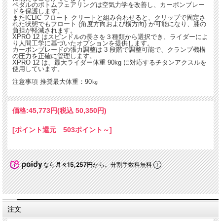
ペダルのボトムフェアリングは空気力学を改善し、カーボンブレー
ドを保護します。
またICLIC フロート クリートと組み合わせると、クリップで固定さ
れた状態でもフロート (角度方向および横方向) が可能になり、膝の
負担が軽減されます。
XPRO 12 はスピンドルの長さを３種類から選択でき、ライダーによ
り人間工学に基づいたオプションを提供します。
カーボンブレードの張力調整は 3 段階で調整可能で、クランプ機構
の圧力を正確に管理します。
XPRO 12 は、最大ライダー体重 90kg に対応するチタンアクスルを
使用しています。
注意事項 推奨最大体重：90㎏
価格:
45,773円
(税込 50,350円)
[ポイント還元 503ポイント～]
なら
月々15,257円
から。分割手数料無料
注文